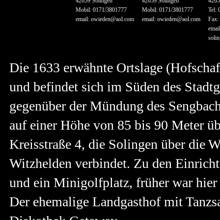
42659 Solingen
42659 Solingen
4265
Mobil: 0171/3801777
Mobil: 0171/3801777
Tel:
email: owieden@aol.com
email: owieden@aol.com
Fax:
emai
soli
Die 1633 erwähnte Ortslage (Hofschaf
und befindet sich im Süden des Stadtg
gegenüber der Mündung des Sengbach
auf einer Höhe von 85 bis 90 Meter ü
Kreisstraße 4, die Solingen über die 
Witzhelden verbindet. Zu den Einrich
und ein Minigolfplatz, früher war hie
Der ehemalige Landgasthof mit Tanzsa